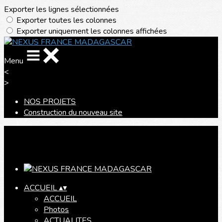
Exporter les lignes sélectionnées
Exporter toutes les colonnes
Exporter uniquement les colonnes affichées
Menu
<
>
NOS PROJETS
Construction du nouveau site
Ajoutez un logo, un bouton, des réseaux sociaux
Cliquez pour éditer
ACCUEIL
▴
▾
ACCUEIL
Photos
ACTUALITES