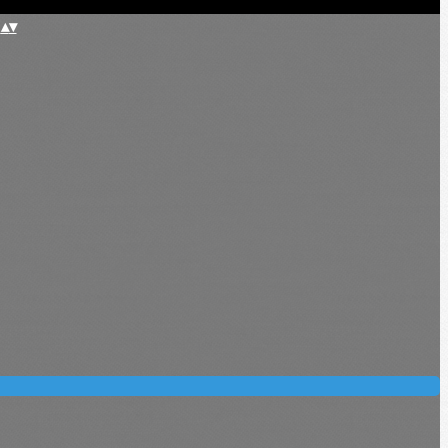
E
▴
▾