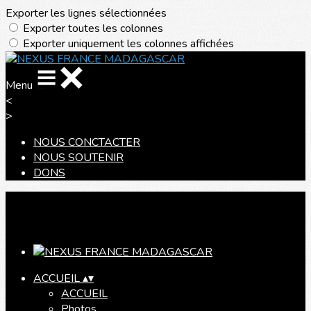
Exporter les lignes sélectionnées
Exporter toutes les colonnes
Exporter uniquement les colonnes affichées
Menu
<
>
NOUS CONCTACTER
NOUS SOUTENIR
DONS
Ajoutez un logo, un bouton, des réseaux sociaux
Cliquez pour éditer
ACCUEIL
▴
▾
ACCUEIL
Photos