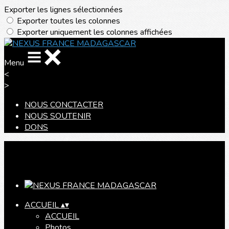
Exporter les lignes sélectionnées
Exporter toutes les colonnes
Exporter uniquement les colonnes affichées
Menu
<
>
NOUS CONCTACTER
NOUS SOUTENIR
DONS
Ajoutez un logo, un bouton, des réseaux sociaux
Cliquez pour éditer
ACCUEIL
▴
▾
ACCUEIL
Photos