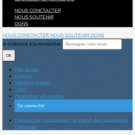
NOUS CONCTACTER
NOUS SOUTENIR
DONS
NOUS CONCTACTER
NOUS SOUTENIR
DONS
Je m'abonne à la newsletter
OK
Plan du site
Licences
Mentions légales
CGUV
Paramétrer vos cookies
Se connecter
Propulsé par AssoConnect, le logiciel des associations
Caritatives